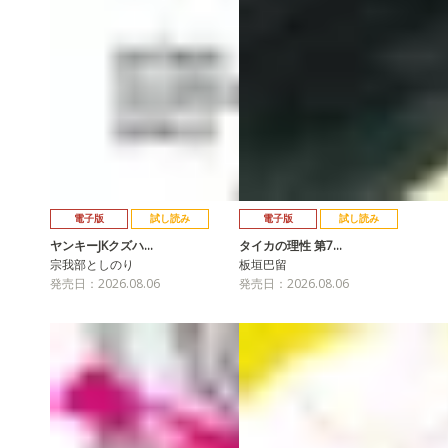
電子版
試し読み
電子版
試し読み
ヤンキーJKクズハ…
タイカの理性 第7…
宗我部としのり
板垣巴留
発売日：2026.08.06
発売日：2026.08.06