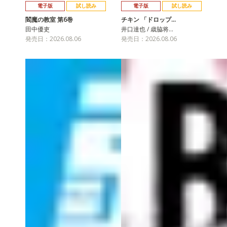
電子版
試し読み
電子版
試し読み
閻魔の教室 第6巻
チキン 「ドロップ…
田中優吏
井口達也 / 歳脇将…
発売日：2026.08.06
発売日：2026.08.06