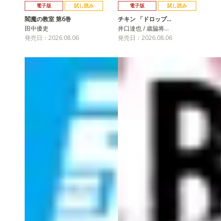
電子版
試し読み
電子版
試し読み
閻魔の教室 第6巻
チキン 「ドロップ…
田中優吏
井口達也 / 歳脇将…
発売日：2026.08.06
発売日：2026.08.06