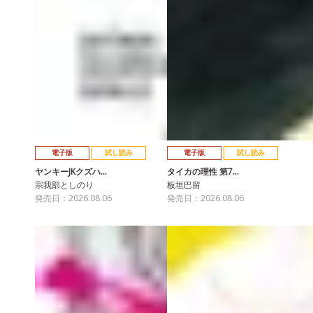
電子版
試し読み
電子版
試し読み
ヤンキーJKクズハ…
タイカの理性 第7…
宗我部としのり
板垣巴留
発売日：2026.08.06
発売日：2026.08.06