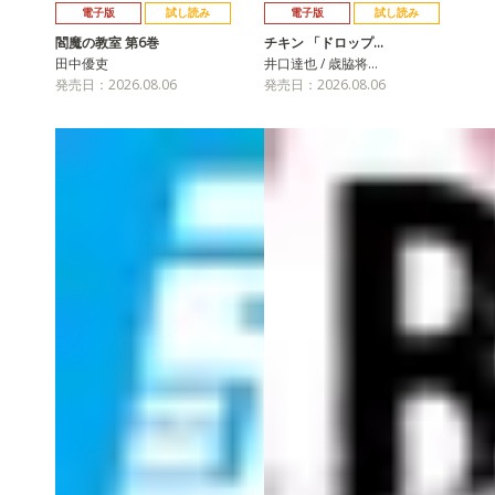
電子版
試し読み
電子版
試し読み
閻魔の教室 第6巻
チキン 「ドロップ…
田中優吏
井口達也 / 歳脇将…
発売日：2026.08.06
発売日：2026.08.06