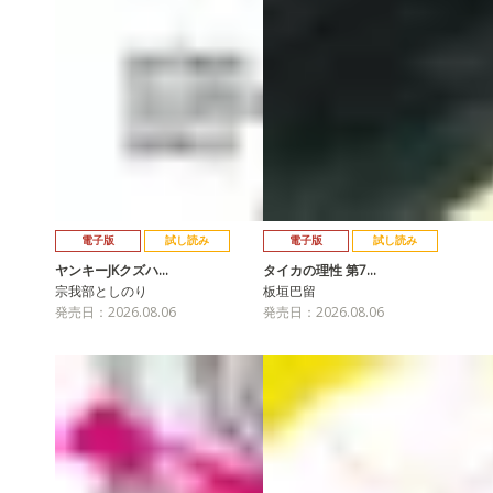
電子版
試し読み
電子版
試し読み
ヤンキーJKクズハ…
タイカの理性 第7…
宗我部としのり
板垣巴留
発売日：2026.08.06
発売日：2026.08.06