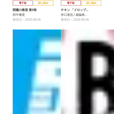
電子版
試し読み
電子版
試し読み
閻魔の教室 第6巻
チキン 「ドロップ…
田中優吏
井口達也 / 歳脇将…
発売日：2026.08.06
発売日：2026.08.06