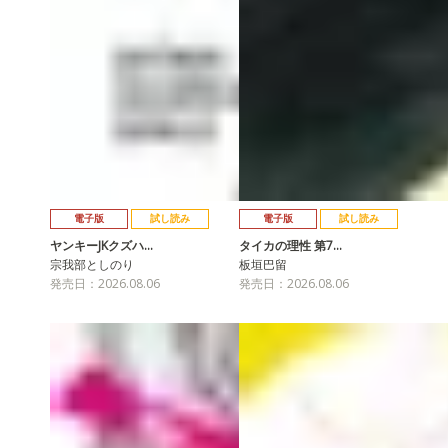
電子版
試し読み
電子版
試し読み
ヤンキーJKクズハ…
タイカの理性 第7…
宗我部としのり
板垣巴留
発売日：2026.08.06
発売日：2026.08.06