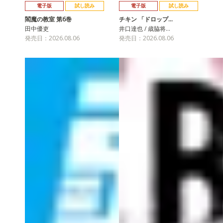
電子版
試し読み
電子版
試し読み
閻魔の教室 第6巻
チキン 「ドロップ…
田中優吏
井口達也 / 歳脇将…
発売日：2026.08.06
発売日：2026.08.06