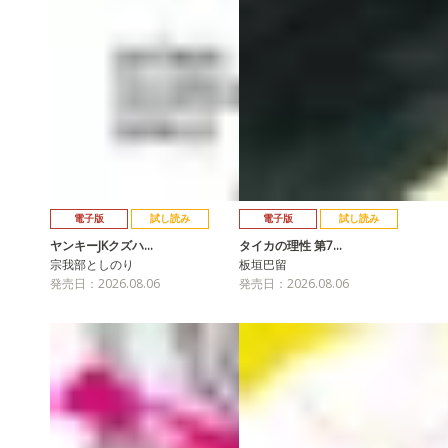
電子版
試し読み
電子版
試し読み
ヤンキーJKクズハ…
タイカの理性 第7…
宗我部としのり
板垣巴留
発売日：2026.08.06
発売日：2026.08.06