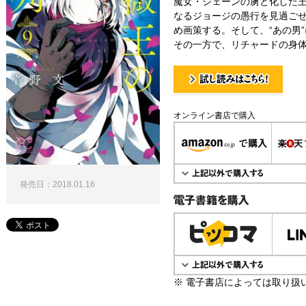
魔女・ジェーンの虜と化した
なるジョージの愚行を見過ご
め画策する。そして、“あの男
その一方で、リチャードの身体
試し読み！
オンライン書店で購入
発売日：2018.01.16
電子書籍で購入
※ 電子書店によっては取り扱