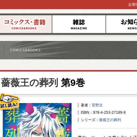
企業
コミックス
雑誌
お知らせ
薔薇王の葬列
第9巻
著者：
菅野文
ISBN：978-4-253-27189-9
試し読み！
シリーズ：
薔薇王の葬列