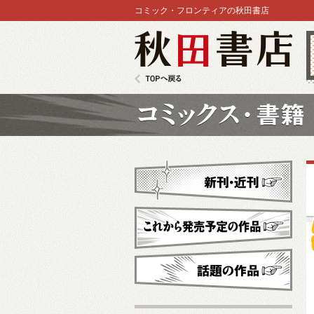
コミック・フロンティアの秋田書店
秋田書店
TOPへ戻る
コミックス
新刊・近刊
これから発売予定
話題の作品