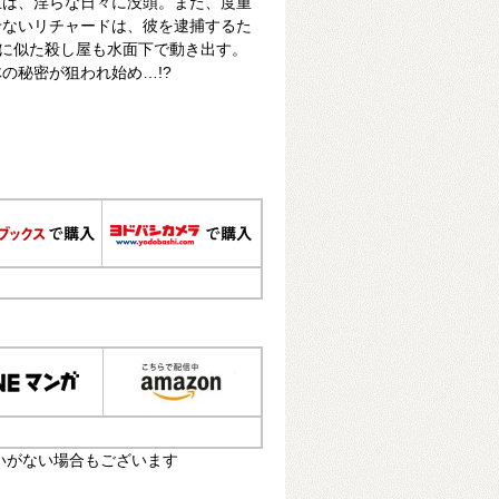
王は、淫らな日々に没頭。また、度重
せないリチャードは、彼を逮捕するた
”に似た殺し屋も水面下で動き出す。
の秘密が狙われ始め…!?
いがない場合もございます