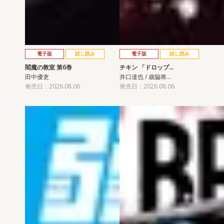
電子版
試し読み
電子版
試し読み
閻魔の教室 第6巻
チキン 「ドロップ…
田中優吏
井口達也 / 歳脇将…
発売日：2026.08.06
発売日：2026.08.06