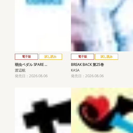
電子版
試し読み
電子版
試し読み
弱虫ペダル SPARE …
BREAK BACK 第25巻
渡辺航
KASA
発売日：2026.08.06
発売日：2026.08.06