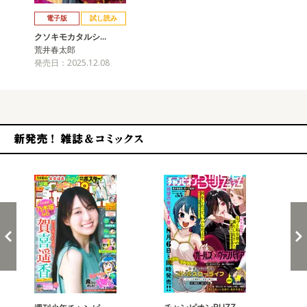
戻る
進む
電子版
試し読み
クソキモカタルシ…
荒井春太郎
発売日：2025.12.08
新発売！雑誌&コミックス