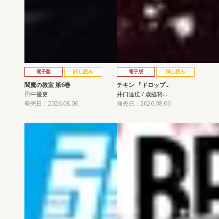
電子版
試し読み
電子版
試し読み
閻魔の教室 第6巻
チキン 「ドロップ…
田中優吏
井口達也 / 歳脇将…
発売日：2026.08.06
発売日：2026.08.06