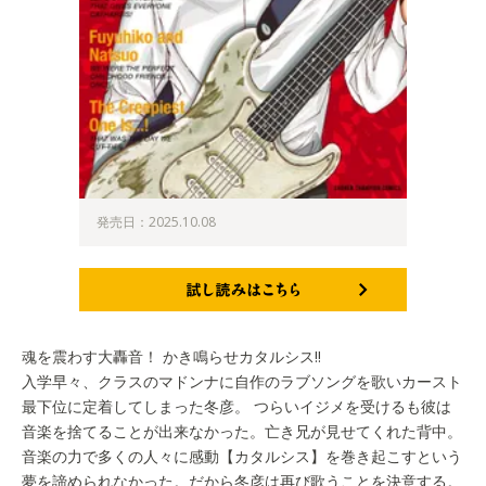
発売日：2025.10.08
試し読みはこちら
魂を震わす大轟音！ かき鳴らせカタルシス!!
入学早々、クラスのマドンナに自作のラブソングを歌いカースト
最下位に定着してしまった冬彦。 つらいイジメを受けるも彼は
音楽を捨てることが出来なかった。亡き兄が見せてくれた背中。
音楽の力で多くの人々に感動【カタルシス】を巻き起こすという
夢を諦められなかった。だから冬彦は再び歌うことを決意する。