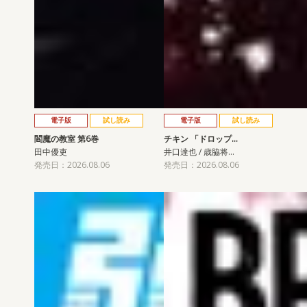
電子版
試し読み
電子版
試し読み
閻魔の教室 第6巻
チキン 「ドロップ…
田中優吏
井口達也 / 歳脇将…
発売日：2026.08.06
発売日：2026.08.06