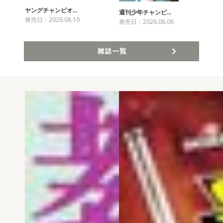
ヤングチャンピオ…
チャ
週刊少年チャンピ…
発売日：2026.08.10
発売
発売日：2026.08.06
雑誌一覧