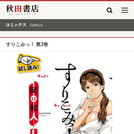
秋田書店
コミックス COMICS
すりこみっ！ 第3巻