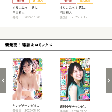
電子版
試し読み
電子版
試し読み
すりこみっ！ 第1…
すりこみっ！ 第2…
す
岡田和人
岡田和人
岡
発売日：2024.11.20
発売日：2025.06.19
発売
新発売！雑誌&コミックス
ヤングチャンピオ…
チャ
週刊少年チャンピ…
発売日：2026.08.10
発売
発売日：2026.08.06