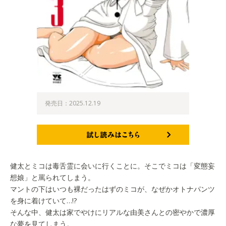
発売日：2025.12.19
試し読みはこちら
健太とミコは毒舌霊に会いに行くことに。そこでミコは「変態妄
想娘」と罵られてしまう。
マントの下はいつも裸だったはずのミコが、なぜかオトナパンツ
を身に着けていて…!?
そんな中、健太は家でやけにリアルな由美さんとの密やかで濃厚
な夢を見てしまう。