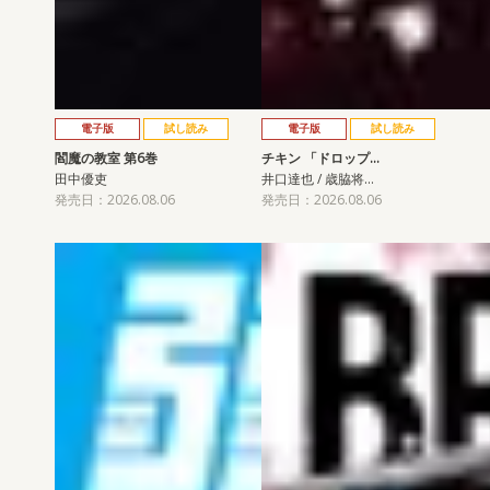
電子版
試し読み
電子版
試し読み
閻魔の教室 第6巻
チキン 「ドロップ…
田中優吏
井口達也 / 歳脇将…
発売日：2026.08.06
発売日：2026.08.06