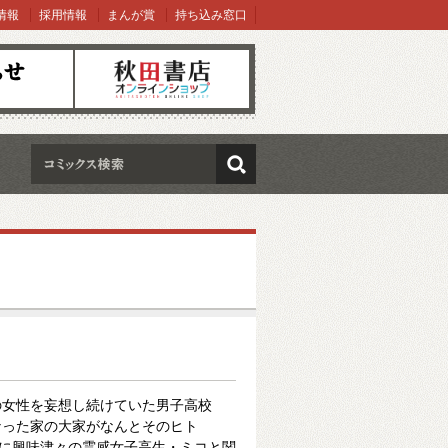
情報
採用情報
まんが賞
持ち込み窓口
オンラインショップ
検索
の女性を妄想し続けていた男子高校
なった家の大家がなんとそのヒト
とに興味津々の霊感女子高生・ミコと関