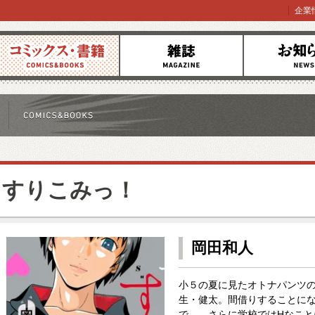
企業
コミックス
雑誌
お知らせ
すりこみっ！
岡田和人
小５の夏に見たオトナパンツ
生・健太。間借りすることに
で…。さらに学校ではHなこ