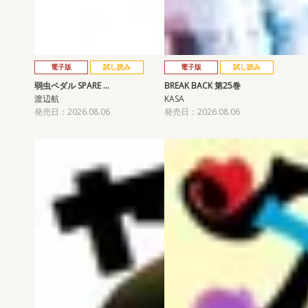
電子版
試し読み
電子版
試し読み
弱虫ペダル SPARE …
BREAK BACK 第25巻
渡辺航
KASA
発売日：2026.08.06
発売日：2026.08.06