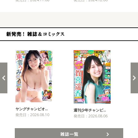
新発売！雑誌&コミックス
ヤングチャンピオ…
チャ
週刊少年チャンピ…
発売日：2026.08.10
発売
発売日：2026.08.06