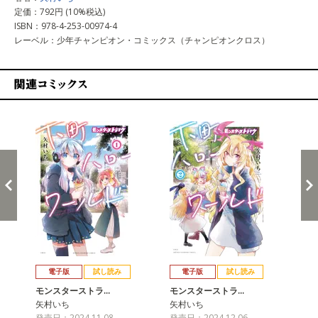
定価：792円 (10%税込)
ISBN：978-4-253-00974-4
レーベル：少年チャンピオン・コミックス（チャンピオンクロス）
関連コミックス
戻る
進む
電子版
試し読み
電子版
試し読み
モンスターストラ…
モンスターストラ…
モ
矢村いち
矢村いち
矢
発売日：2024.11.08
発売日：2024.12.06
発売