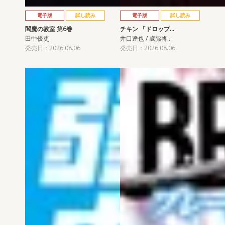
電子版
試し読み
電子版
試し読み
閻魔の教室 第6巻
チキン 「ドロップ…
田中優吏
井口達也 / 歳脇将…
発売日：2026.08.06
発売日：2026.08.06