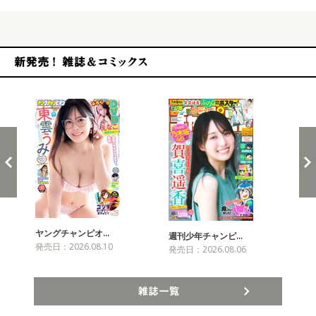
新発売！雑誌&コミックス
ヤングチャンピオ…
チャ
週刊少年チャンピ…
発売日：2026.08.10
発売
発売日：2026.08.06
雑誌一覧