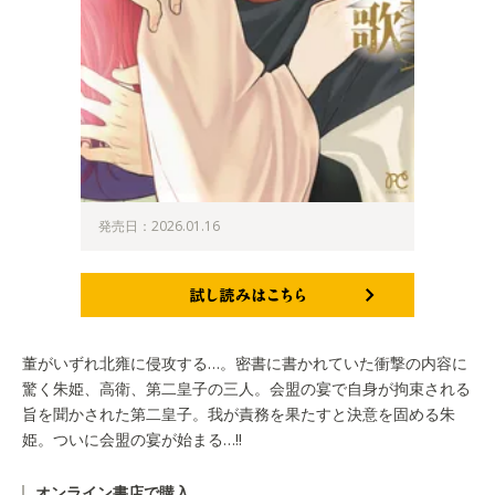
発売日：2026.01.16
試し読みはこちら
董がいずれ北雍に侵攻する…。密書に書かれていた衝撃の内容に
驚く朱姫、高衛、第二皇子の三人。会盟の宴で自身が拘束される
旨を聞かされた第二皇子。我が責務を果たすと決意を固める朱
姫。ついに会盟の宴が始まる…!!
オンライン書店で購入