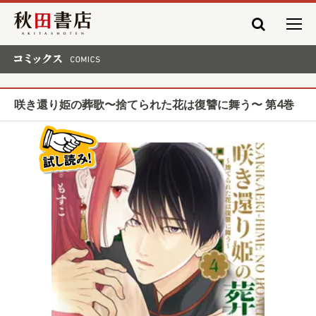
秋田書店
コミックス COMICS
咲き還り姫の葬歌〜捨てられた花は復讐に舞う〜 第4巻