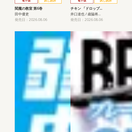
電子版
試し読み
電子版
試し読み
閻魔の教室 第6巻
チキン 「ドロップ…
田中優吏
井口達也 / 歳脇将…
発売日：2026.08.06
発売日：2026.08.06