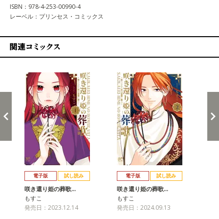
ISBN：978-4-253-00990-4
レーベル：プリンセス・コミックス
関連コミックス
戻る
進む
電子版
試し読み
電子版
試し読み
咲き還り姫の葬歌…
咲き還り姫の葬歌…
咲
もすこ
もすこ
も
発売日：2023.12.14
発売日：2024.09.13
発売