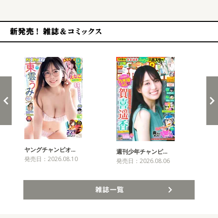
新発売！雑誌&コミックス
ヤングチャンピオ…
チャ
週刊少年チャンピ…
発売日：2026.08.10
発売
発売日：2026.08.06
雑誌一覧