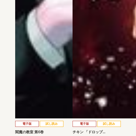
電子版
試し読み
電子版
試し読み
閻魔の教室 第6巻
チキン 「ドロップ…