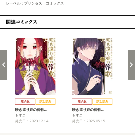
レーベル：プリンセス・コミックス
関連コミックス
戻る
進む
電子版
試し読み
電子版
試し読み
咲き還り姫の葬歌…
咲き還り姫の葬歌…
咲
もすこ
もすこ
も
発売日：2023.12.14
発売日：2025.05.15
発売