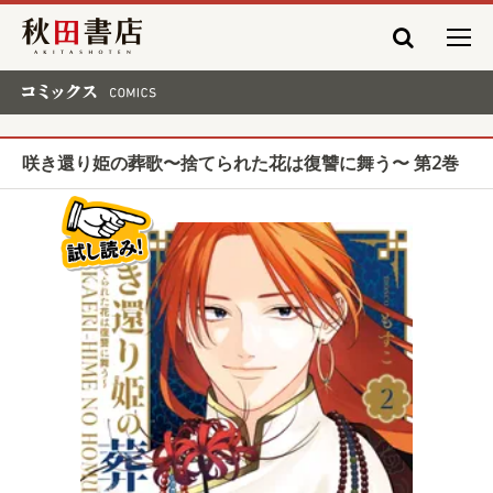
秋田書店
コミックス COMICS
咲き還り姫の葬歌〜捨てられた花は復讐に舞う〜 第2巻