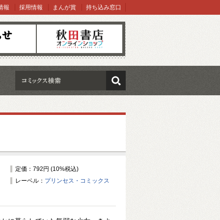
情報
採用情報
まんが賞
持ち込み窓口
オンラインショップ
検索
定価：792円 (10%税込)
レーベル：
プリンセス・コミックス