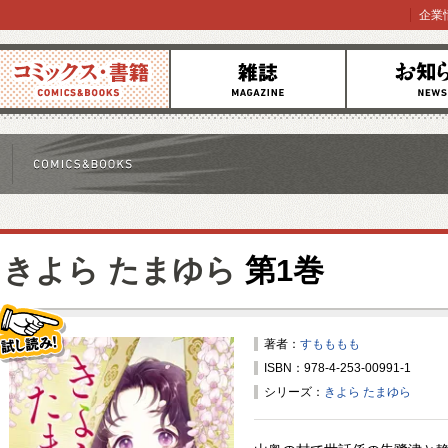
企業
コミックス
雑誌
お知らせ
きよら たまゆら
第1巻
著者：
すもももも
ISBN：978-4-253-00991-1
試し読み！
シリーズ：
きよら たまゆら