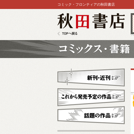
コミック・フロンティアの秋田書店
秋田書店
TOPへ戻る
コミックス
新刊・近刊
これから発売予定
話題の作品