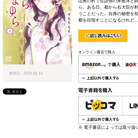
山奥の村で世話係の朱鷺津と
ら。ある日、都から右大臣が
うことだった。自身の秘密を
都を目指すことになるけれど
試し読み！
オンライン書店で購入
発売日：2026.01.16
電子書籍で購入
※ 電子書店によっては取り扱