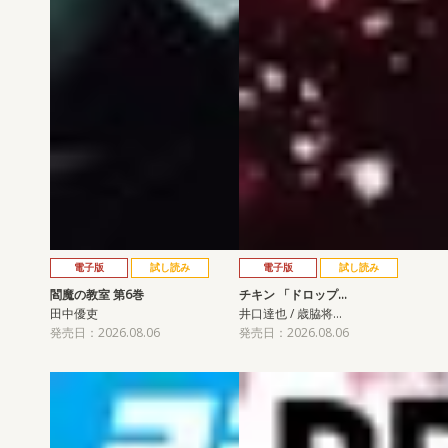
電子版
試し読み
電子版
試し読み
閻魔の教室 第6巻
チキン 「ドロップ…
田中優吏
井口達也 / 歳脇将…
発売日：2026.08.06
発売日：2026.08.06