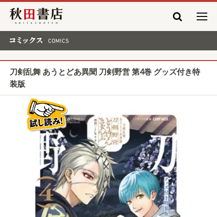
秋田書店
コミックス COMICS
刀剣乱舞 あうとどあ異聞 刀剣野営 第4巻 グッズ付き特
装版