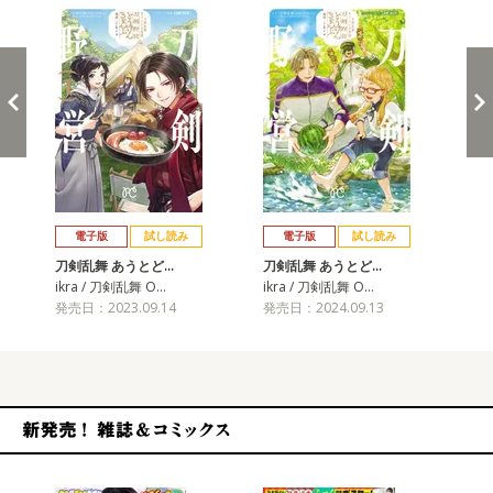
戻る
進む
電子版
試し読み
電子版
試し読み
刀剣乱舞 あうとど…
刀剣乱舞 あうとど…
刀
ikra / 刀剣乱舞 O…
ikra / 刀剣乱舞 O…
ik
発売日：2023.09.14
発売日：2024.09.13
発売
新発売！雑誌&コミックス