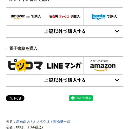
上記以外で購入する
電子書籍を購入
上記以外で購入する
著者：
黒石高大
/
オノタケオ
/
岩橋健一郎
定価：880円 (10%税込)