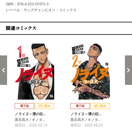
ISBN：978-4-253-01015-3
レーベル：ヤングチャンピオン・コミックス
関連コミックス
戻る
進む
電子版
試し読み
電子版
試し読み
ノライヌ～濱の狂…
ノライヌ～濱の狂…
ノ
黒石高大 / オノタ…
黒石高大 / オノタ…
黒石
発売日：2025.02.19
発売日：2025.08.20
発売