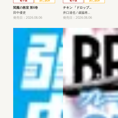
電子版
試し読み
電子版
試し読み
閻魔の教室 第6巻
チキン 「ドロップ…
田中優吏
井口達也 / 歳脇将…
発売日：2026.08.06
発売日：2026.08.06