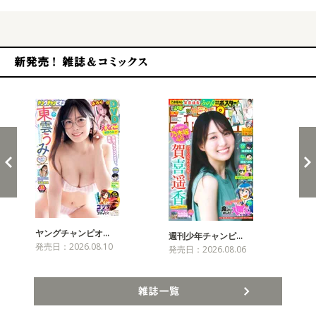
新発売！雑誌&コミックス
ヤングチャンピオ…
チャ
週刊少年チャンピ…
発売日：2026.08.10
発売
発売日：2026.08.06
雑誌一覧