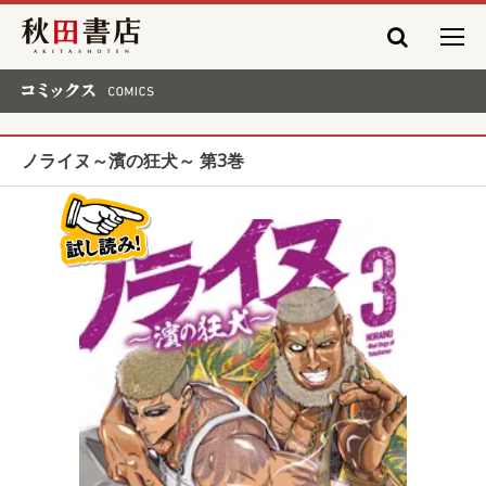
秋田書店
コミックス COMICS
ノライヌ～濱の狂犬～ 第3巻