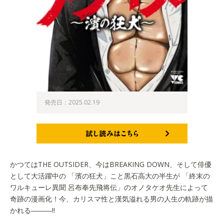
発売日：2025.02.19
試し読みはこちら
かつてはTHE OUTSIDER、今はBREAKING DOWN、そして俳優
として大活躍中の 「濱の狂犬」こと黒石高大の半生が 「終末の
ワルキューレ異聞 呂布奉先飛将伝」のオノタケオ先生によって
奇跡の漫画化！今、カリスマ性と漢気溢れる男の人生の軌跡が描
かれる―――!!