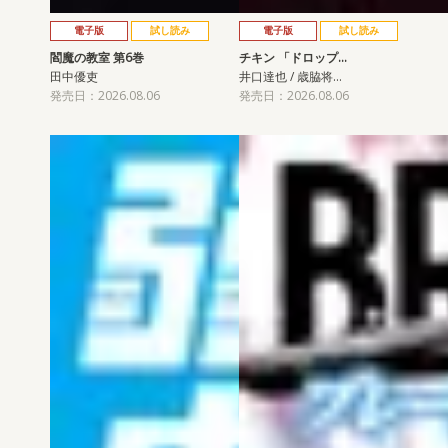
電子版
試し読み
電子版
試し読み
閻魔の教室 第6巻
チキン 「ドロップ…
田中優吏
井口達也 / 歳脇将…
発売日：2026.08.06
発売日：2026.08.06