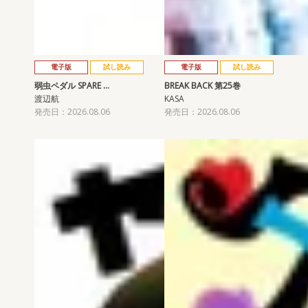
電子版
試し読み
電子版
試し読み
弱虫ペダル SPARE …
BREAK BACK 第25巻
渡辺航
KASA
発売日：2026.08.06
発売日：2026.08.06