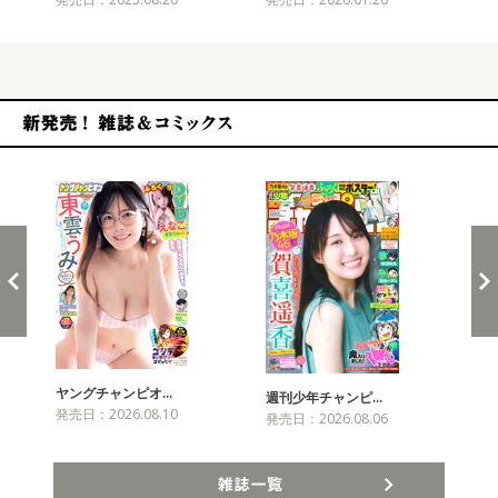
新発売！雑誌&コミックス
ヤングチャンピオ…
チャ
週刊少年チャンピ…
発売日：2026.08.10
発売
発売日：2026.08.06