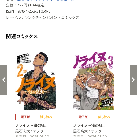
定価：792円 (10%税込)
ISBN：978-4-253-31059-8
レーベル：ヤングチャンピオン・コミックス
関連コミックス
戻る
進む
電子版
試し読み
電子版
試し読み
ノライヌ～濱の狂…
ノライヌ～濱の狂…
ノ
黒石高大 / オノタ…
黒石高大 / オノタ…
黒石
発売日：2025.08.20
発売日：2026.01.20
発売