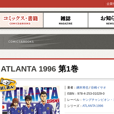
企業
コミックス
雑誌
お知らせ
ATLANTA 1996
第1巻
著者：
綱本将也
/
谷嶋イサオ
ISBN：978-4-253-01029-0
試し読み！
レーベル：
ヤングチャンピオン・
シリーズ：
ATLANTA 1996