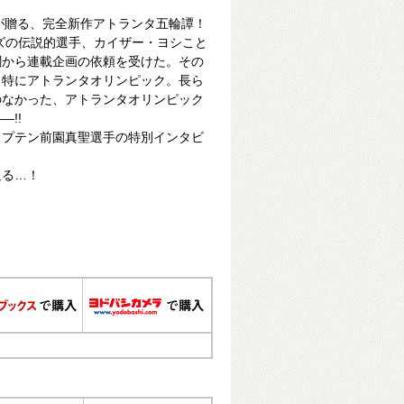
本将也が贈る、完全新作アトランタ五輪譚！
ーズの伝説的選手、カイザー・ヨシこと
聞から連載企画の依頼を受けた。その
、特にアトランタオリンピック。長ら
のなかった、アトランタオリンピック
!!
ャプテン前園真聖選手の特別インタビ
迫る…！