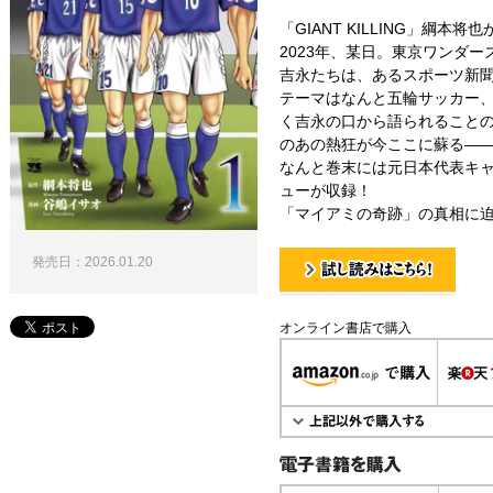
「GIANT KILLING」綱
2023年、某日。東京ワンダ
吉永たちは、あるスポーツ新
テーマはなんと五輪サッカー
く吉永の口から語られること
のあの熱狂が今ここに蘇る―――
なんと巻末には元日本代表キ
ューが収録！
「マイアミの奇跡」の真相に
発売日：2026.01.20
試し読み！
オンライン書店で購入
電子書籍で購入