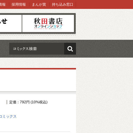
情報
採用情報
まんが賞
持ち込み窓口
オンラインショップ
検索
定価：792円 (10%税込)
コミックス