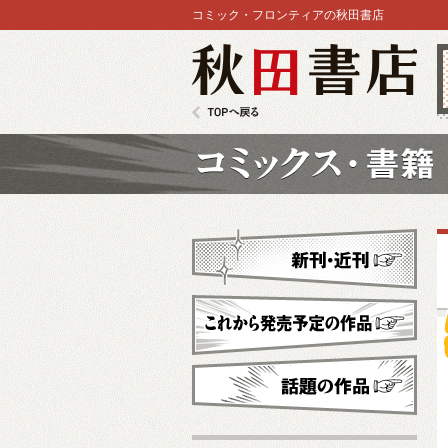
コミック・フロンティアの秋田書店
秋田書店
TOPへ戻る
コミックス
新刊・近刊
これから発売予定
話題の作品