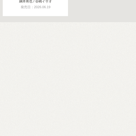
綱本将也 / 谷嶋イサオ
発売日：2026.06.19