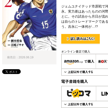
ジェムユナイテッド市原戦で
永。実力差はあったものの河
とに。その試合から月日が流れ
は自らのトレードマークであ
う。吉永に一体何が…!?
試し読み！
オンライン書店で購入
発売日：2026.06.19
電子書籍で購入