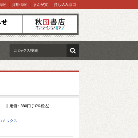
情報
採用情報
まんが賞
持ち込み窓口
オンラインショップ
検索
定価：880円 (10%税込)
コミックス