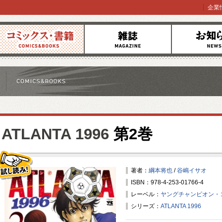
企業
コミックス
雑誌
お知らせ
ATLANTA 1996
第2巻
著者：
綱本将也
/
谷嶋イサオ
ISBN：978-4-253-01766-4
試し読み！
レーベル：
ヤングチャンピオン・
シリーズ：
ATLANTA 1996