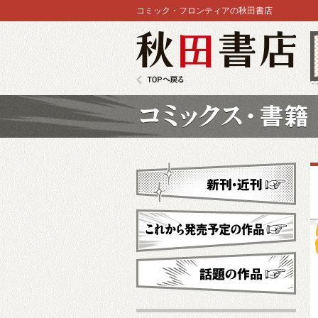
コミック・フロンティアの秋田書店
秋田書店
TOPへ戻る
コミックス
新刊・近刊
これから発売予定
話題の作品