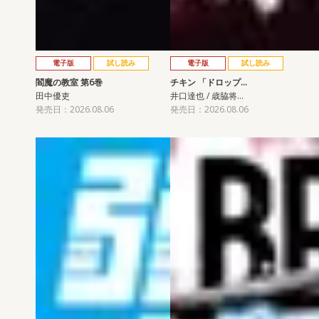
電子版
試し読み
電子版
試し読み
閻魔の教室 第6巻
チキン 「ドロップ…
田中優吏
井口達也 / 歳脇将…
発売日：2026.08.06
発売日：2026.08.06