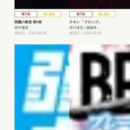
電子版
試し読み
電子版
試し読み
閻魔の教室 第6巻
チキン 「ドロップ…
田中優吏
井口達也 / 歳脇将…
発売日：2026.08.06
発売日：2026.08.06