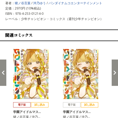
著者：
猪ノ谷言葉
/
沖乃ゆう
/
バンダイナムコエンターテインメント
定価：2970円 (10%税込)
ISBN：978-4-253-01214-0
レーベル：少年チャンピオン・コミックス（週刊少年チャンピオン）
関連コミックス
戻る
進む
電子版
試し読み
電子版
試し読み
学園アイドルマス…
学園アイドルマス…
学
猪ノ谷言葉 / 沖乃…
猪ノ谷言葉 / 沖乃…
猪ノ