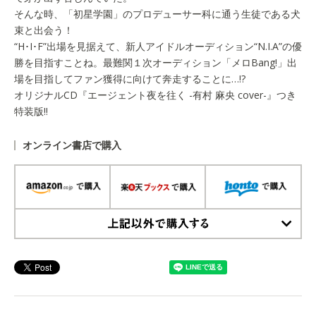
そんな時、「初星学園」のプロデューサー科に通う生徒である犬
束と出会う！
“H･I･F”出場を見据えて、新人アイドルオーディション“N.I.A”の優
勝を目指すことね。最難関１次オーディション「メロBang!」出
場を目指してファン獲得に向けて奔走することに…!?
オリジナルCD『エージェント夜を往く -有村 麻央 cover-』つき
特装版!!
オンライン書店で購入
上記以外で購入する