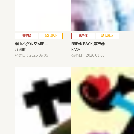
電子版
試し読み
電子版
試し読み
弱虫ペダル SPARE …
BREAK BACK 第25巻
渡辺航
KASA
発売日：2026.08.06
発売日：2026.08.06