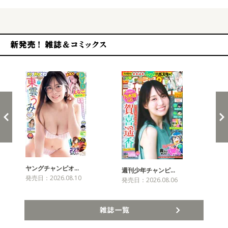
新発売！雑誌&コミックス
ヤングチャンピオ…
チャ
週刊少年チャンピ…
発売日：2026.08.10
発売
発売日：2026.08.06
雑誌一覧