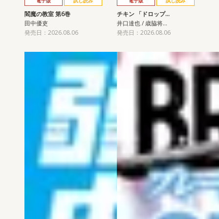
電子版
試し読み
電子版
試し読み
閻魔の教室 第6巻
チキン 「ドロップ…
田中優吏
井口達也 / 歳脇将…
発売日：2026.08.06
発売日：2026.08.06