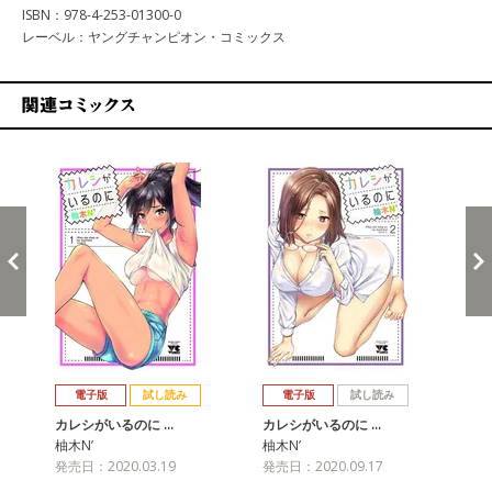
ISBN：978-4-253-01300-0
レーベル：ヤングチャンピオン・コミックス
関連コミックス
戻る
進む
電子版
試し読み
電子版
試し読み
カレシがいるのに …
カレシがいるのに …
カ
柚木N’
柚木N’
柚木
発売日：2020.03.19
発売日：2020.09.17
発売