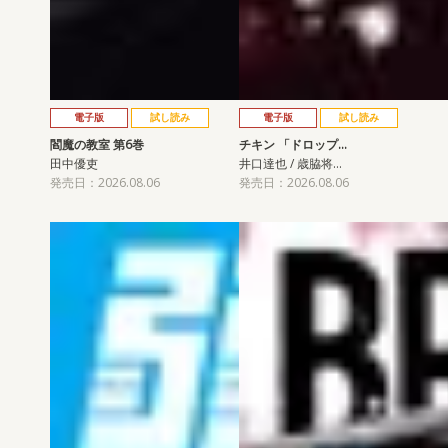
電子版
試し読み
電子版
試し読み
閻魔の教室 第6巻
チキン 「ドロップ…
田中優吏
井口達也 / 歳脇将…
発売日：2026.08.06
発売日：2026.08.06