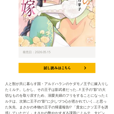
発売日：2026.05.15
試し読みはこちら
人と獣が共に暮らす国・アルドハランのケダモノ王子に嫁入りし
たミルテ。しかし、その王子は影武者だった…!! 王子の“影”の大
切なものを取り戻すため、溺愛夫婦のフリをすることになったミ
ルテは、次第に王子の“影”に少しづつ心が惹かれていく…と思っ
た矢先、まさかの本物の王子の帰還報告!? 「貴女にクソ王子を誘
惑していただく」まさかの艶やかすぎる課題にミルテ、大ピン