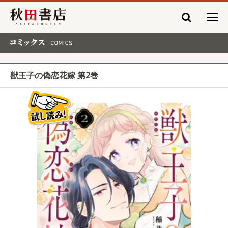
秋田書店
コミックス COMICS
獣王子の偽恋花嫁 第2巻