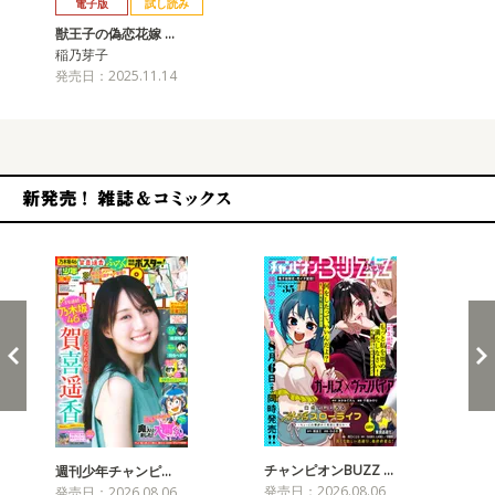
電子版
試し読み
獣王子の偽恋花嫁 …
稲乃芽子
発売日：2025.11.14
新発売！雑誌&コミックス
チャンピオンBUZZ …
週刊少年チャンピ…
月
発売日：2026.08.06
発売日：2026.08.06
発売