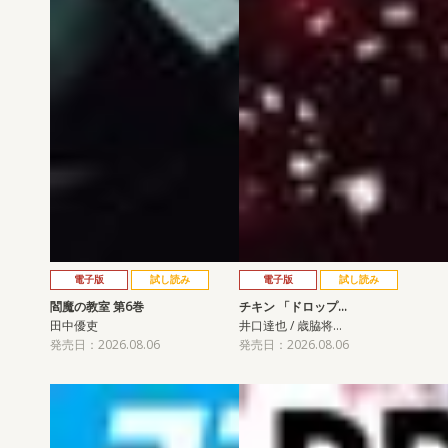
電子版
試し読み
電子版
試し読み
閻魔の教室 第6巻
チキン 「ドロップ…
田中優吏
井口達也 / 歳脇将…
発売日：2026.08.06
発売日：2026.08.06