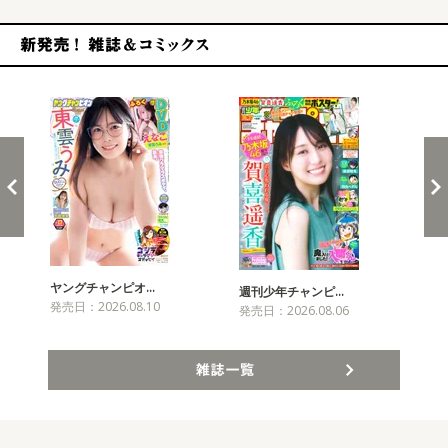
新発売！雑誌&コミックス
ヤングチャンピオ…
チャ
週刊少年チャンピ…
発売日：2026.08.10
発売
発売日：2026.08.06
雑誌一覧