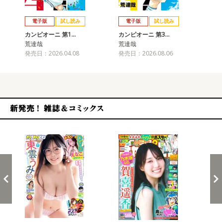
戻る
進む
電子版
試し読み
電子版
試し読み
カンピオーニ 第1…
カンピオーニ 第3…
荒達哉
荒達哉
発売日：2026.04.08
発売日：2026.08.06
新発売！雑誌&コミックス