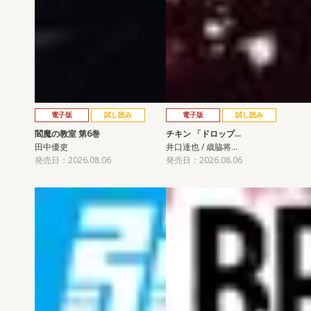
電子版
試し読み
電子版
試し読み
閻魔の教室 第6巻
チキン 「ドロップ…
田中優吏
井口達也 / 歳脇将…
発売日：2026.08.06
発売日：2026.08.06