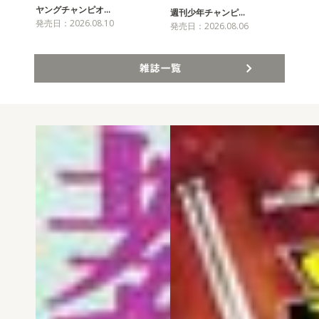
ヤングチャンピオ…
チャ
週刊少年チャンピ…
発売日：2026.08.10
発売
発売日：2026.08.06
雑誌一覧