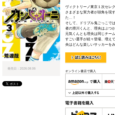
ヴィクトリーノ東京１次セレク
さまざまな実力者が頭角を現
た…！
そして、ドリブル鬼ごっこで
者の滑川くんと、理央はぶつ
元気くんとも理央は同じチー
すごい選手が続々登場、増え
央はどんな楽しいサッカーを
試し読み！
発売日：2026.08.06
オンライン書店で購入
電子書籍で購入