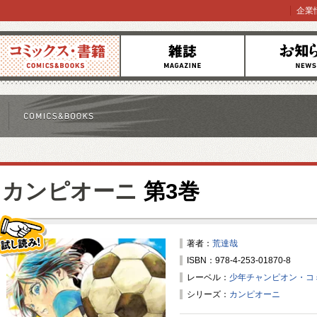
企業
コミックス
雑誌
お知らせ
カンピオーニ
第3巻
著者：
荒達哉
ISBN：978-4-253-01870-8
試し読み！
レーベル：
少年チャンピオン・コ
シリーズ：
カンピオーニ