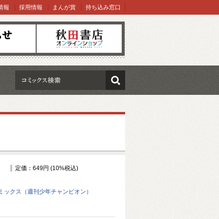
情報
採用情報
まんが賞
持ち込み窓口
オンラインショップ
検索
定価：649円 (10%税込)
ミックス（週刊少年チャンピオン）