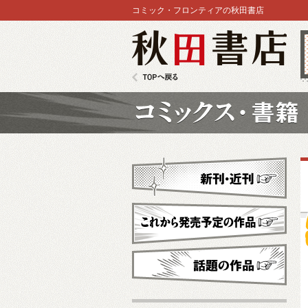
コミック・フロンティアの秋田書店
秋田書店
TOPへ戻る
コミックス
新刊・近刊
これから発売予定
話題の作品