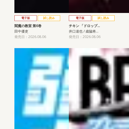
電子版
試し読み
電子版
試し読み
閻魔の教室 第6巻
チキン 「ドロップ…
田中優吏
井口達也 / 歳脇将…
発売日：2026.08.06
発売日：2026.08.06