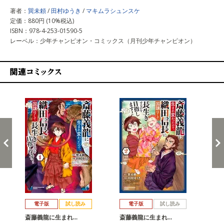
著者：
巽未頼
/
田村ゆうき
/
マキムラシュンスケ
定価：880円 (10%税込)
ISBN：978-4-253-01590-5
レーベル：少年チャンピオン・コミックス（月刊少年チャンピオン）
関連コミックス
戻る
進む
電子版
試し読み
電子版
試し読み
斎藤義龍に生まれ…
斎藤義龍に生まれ…
斎