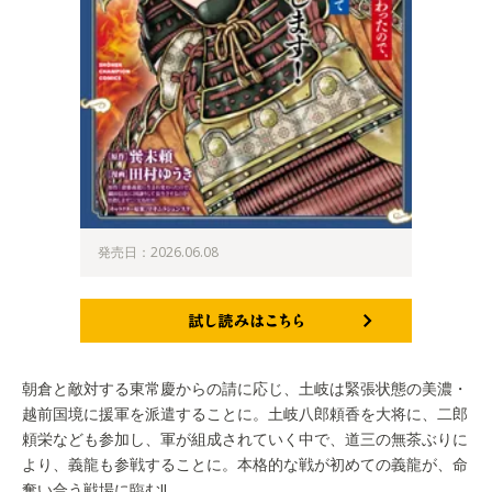
発売日：2026.06.08
試し読みはこちら
朝倉と敵対する東常慶からの請に応じ、土岐は緊張状態の美濃・
越前国境に援軍を派遣することに。土岐八郎頼香を大将に、二郎
頼栄なども参加し、軍が組成されていく中で、道三の無茶ぶりに
より、義龍も参戦することに。本格的な戦が初めての義龍が、命
奪い合う戦場に臨む!!