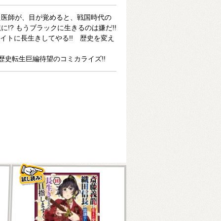
た医師が、目が覚めると、戦国時代の
!? もうブラックに生きるのは嫌だ!!
ワイトに長生きしてやる!! 歴史を変え
歴史転生巨編待望のコミカライズ!!