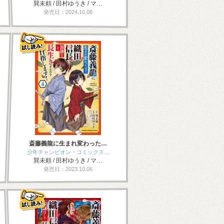
巽未頼 / 田村ゆうき / マ…
発売日：2024.10.08
斎藤義龍に生まれ変わった…
少年チャンピオン・コミックス…
巽未頼 / 田村ゆうき / マ…
発売日：2023.10.06