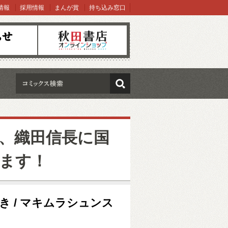
情報
採用情報
まんが賞
持ち込み窓口
オンラインショップ
検索
、織田信長に国
ます！
うき / マキムラシュンス