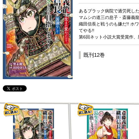
あるブラック病院で過労死し
マムシの道三の息子・斎藤義龍に
織田信長と戦うのも嫌だ!! ホ
てやる!!
第6回ネット小説大賞受賞作、
既刊12巻