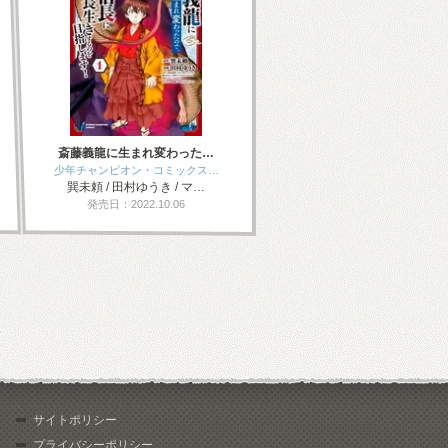
斎藤義龍に生まれ変わった…
少年チャンピオン・コミックス…
巽未頼 / 田村ゆうき / マ…
発売日：2022.10.06
サイトポリシー
プライバシーポリシー