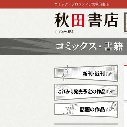
コミック・フロンティアの秋田書店
秋田書店
TOPへ戻る
コミックス
新刊・近刊
これから発売予定
話題の作品