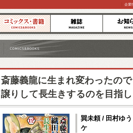
企業
コミックス
雑誌
お知らせ
斎藤義龍に生まれ変わったので
譲りして長生きするのを目指し
巽未頼 / 田村ゆ
ケ