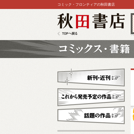
コミック・フロンティアの秋田書店
秋田書店
TOPへ戻る
コミックス
新刊・近刊
これから発売予定
話題の作品