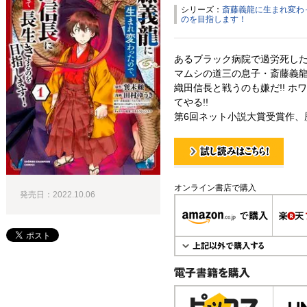
シリーズ：
斎藤義龍に生まれ変わ
のを目指します！
あるブラック病院で過労死し
マムシの道三の息子・斎藤義龍に
織田信長と戦うのも嫌だ!! ホ
てやる!!
第6回ネット小説大賞受賞作、
試し読み！
オンライン書店で購入
発売日：2022.10.06
電子書籍で購入