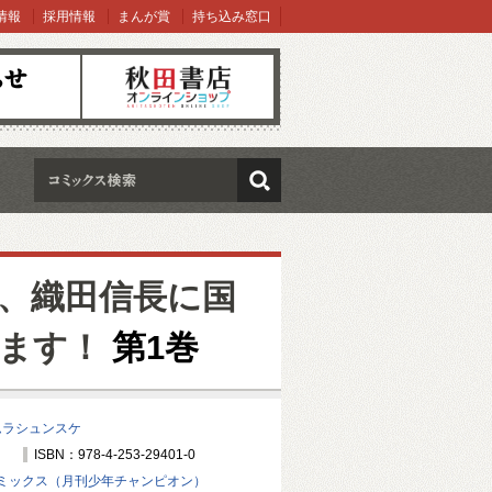
情報
採用情報
まんが賞
持ち込み窓口
オンラインショップ
検索
、織田信長に国
ます！
第1巻
ムラシュンスケ
ISBN：978-4-253-29401-0
ミックス（月刊少年チャンピオン）