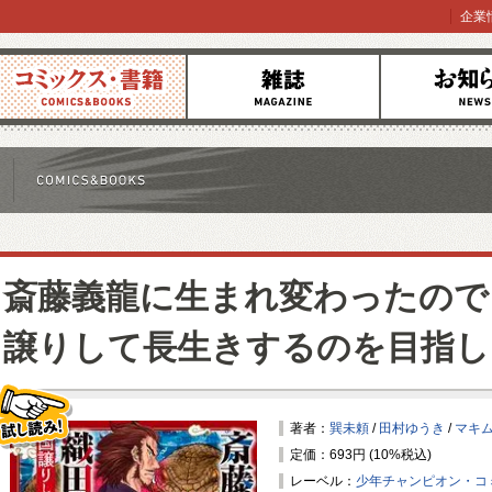
企業
コミックス
雑誌
お知らせ
斎藤義龍に生まれ変わったので
譲りして長生きするのを目指し
著者：
巽未頼
/
田村ゆうき
/
マキ
定価：693円 (10%税込)
試し読み！
レーベル：
少年チャンピオン・コ