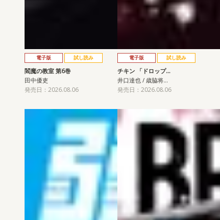
電子版
試し読み
電子版
試し読み
閻魔の教室 第6巻
チキン 「ドロップ…
田中優吏
井口達也 / 歳脇将…
発売日：2026.08.06
発売日：2026.08.06