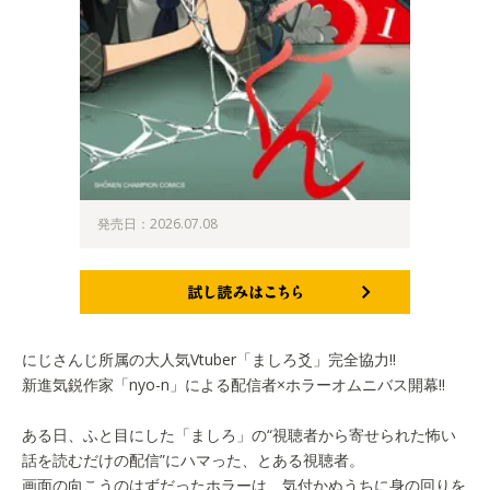
発売日：2026.07.08
試し読みはこちら
にじさんじ所属の大人気Vtuber「ましろ爻」完全協力!!
新進気鋭作家「nyo-n」による配信者×ホラーオムニバス開幕!!
ある日、ふと目にした「ましろ」の“視聴者から寄せられた怖い
話を読むだけの配信”にハマった、とある視聴者。
画面の向こうのはずだったホラーは、気付かぬうちに身の回りを