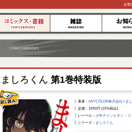
企業
コミックス
雑誌
お知らせ
ましろくん
第1巻特装版
著者：
ANYCOLOR株式会社
/
ま
定価：1650円 (10%税込)
試し読み！
レーベル：
少年チャンピオン・コ
シリーズ：
ましろくん