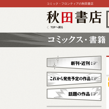
コミック・フロンティアの秋田書店
秋田書店
TOPへ戻る
コミックス
新刊・近刊
これから発売予定
話題の作品