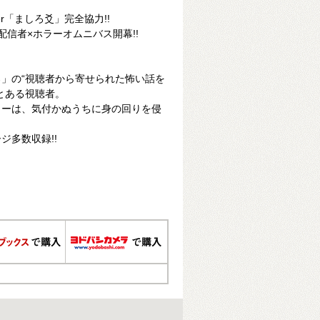
r「ましろ爻」完全協力!!
配信者×ホラーオムニバス開幕!!
！
」の“視聴者から寄せられた怖い話を
とある視聴者。
ラーは、気付かぬうちに身の回りを侵
ジ多数収録!!