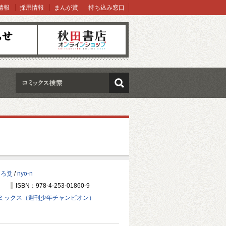
情報
採用情報
まんが賞
持ち込み窓口
オンラインショップ
検索
しろ爻
/
nyo-n
ISBN：978-4-253-01860-9
ミックス（週刊少年チャンピオン）