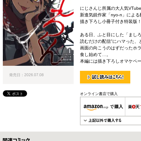
にじさんじ所属の大人気VTube
新進気鋭作家「nyo-n」による
描き下ろし小冊子付き特装版
ある日、ふと目にした「ましろ
読むだけの配信”にハマった、
画面の向こうのはずだったホ
食し始めて…。
本編には描き下ろしオマケペー
発売日：2026.07.08
試し読み！
オンライン書店で購入