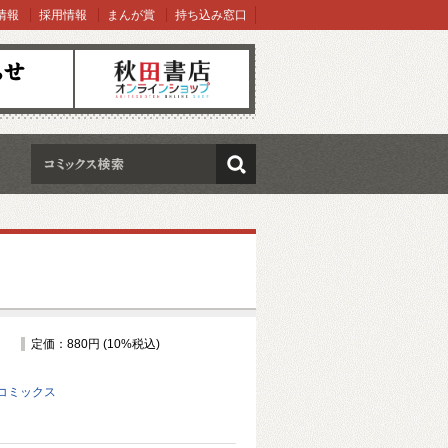
情報
採用情報
まんが賞
持ち込み窓口
オンラインショップ
検索
定価：880円 (10%税込)
コミックス