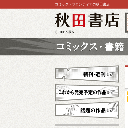
コミック・フロンティアの秋田書店
秋田書店
TOPへ戻る
コミックス
新刊・近刊
これから発売予定
話題の作品