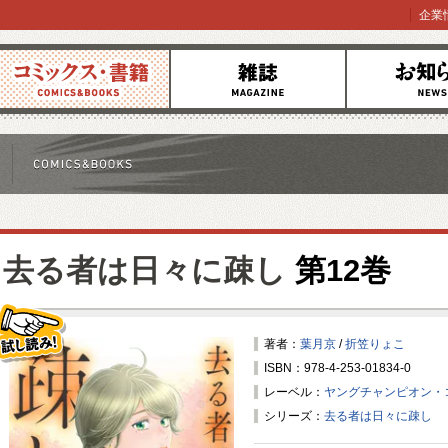
企業
コミックス
雑誌
お知らせ
去る者は日々に疎し
第12巻
著者：
葉月京
/
折笠りょこ
ISBN：978-4-253-01834-0
試し読み！
レーベル：
ヤングチャンピオン・
シリーズ：
去る者は日々に疎し