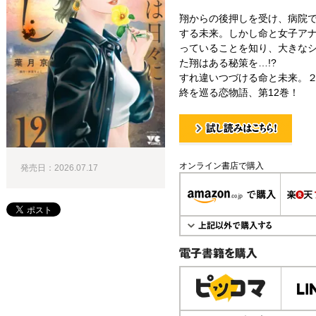
翔からの後押しを受け、病院
する未来。しかし命と女子ア
っていることを知り、大きな
た翔はある秘策を…!?
すれ違いつづける命と未来。２
終を巡る恋物語、第12巻！
試し読み！
オンライン書店で購入
発売日：2026.07.17
電子書籍で購入