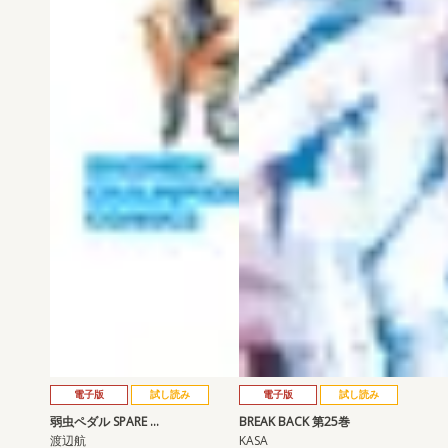
電子版
試し読み
電子版
試し読み
弱虫ペダル SPARE …
BREAK BACK 第25巻
渡辺航
KASA