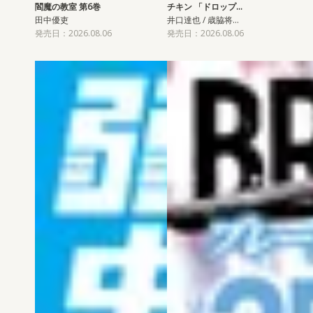
閻魔の教室 第6巻
チキン 「ドロップ…
田中優吏
井口達也 / 歳脇将…
発売日：2026.08.06
発売日：2026.08.06