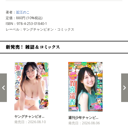
著者：
近江のこ
定価：880円 (10%税込)
ISBN：978-4-253-01840-1
レーベル：ヤングチャンピオン・コミックス
新発売！雑誌&コミックス
ヤングチャンピオ…
チャ
週刊少年チャンピ…
発売日：2026.08.10
発売
発売日：2026.08.06