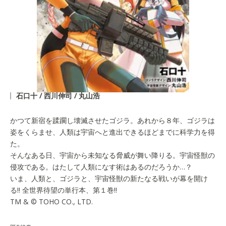
石口十 / 西川伸司 / 丸山浩
かつて新宿を蹂躙し壊滅させたゴジラ。あれから８年、ゴジラは
姿をくらませ、人類は宇宙へと進出できるほどまでに科学力を得
た。
そんなある日、宇宙から未知なる脅威が舞い降りる。宇宙怪獣の
侵攻である。はたして人類になす術はあるのだろうか…？
いま、人類と、ゴジラと、宇宙怪獣の新たなる戦いが幕を開け
る!! 全世界待望の単行本、第１巻!!
TM & © TOHO CO., LTD.