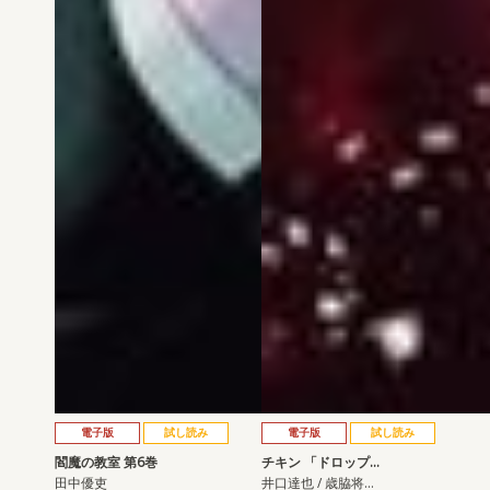
電子版
試し読み
電子版
試し読み
閻魔の教室 第6巻
チキン 「ドロップ…
田中優吏
井口達也 / 歳脇将…