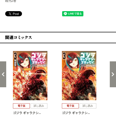
既刊2巻
関連コミックス
戻る
進む
電子版
試し読み
電子版
試し読み
ゴジラ ギャラクシ…
ゴジラ ギャラクシ…
ゴ