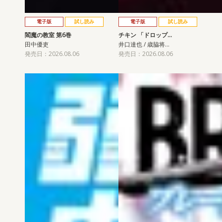
電子版
試し読み
電子版
試し読み
閻魔の教室 第6巻
チキン 「ドロップ…
田中優吏
井口達也 / 歳脇将…
発売日：2026.08.06
発売日：2026.08.06