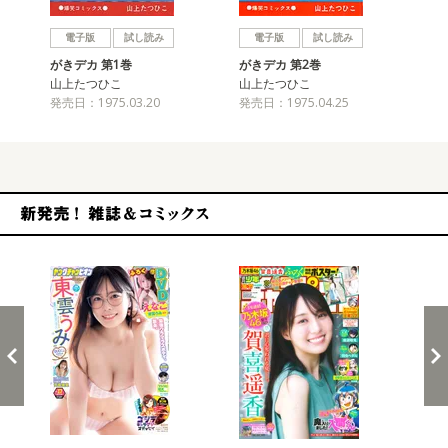
戻る
進む
電子版
試し読み
電子版
試し読み
がきデカ 第1巻
がきデカ 第2巻
が
山上たつひこ
山上たつひこ
山
発売日：1975.03.20
発売日：1975.04.25
発売
新発売！雑誌&コミックス