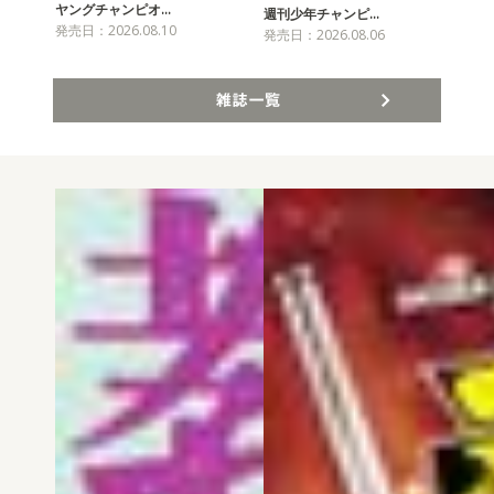
ヤングチャンピオ…
チャ
週刊少年チャンピ…
発売日：2026.08.10
発売
発売日：2026.08.06
雑誌一覧