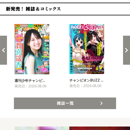
新発売！雑誌&コミックス
チャンピオンBUZZ …
週刊少年チャンピ…
月
発売日：2026.08.06
発売日：2026.08.06
発売
雑誌一覧