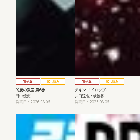
電子版
試し読み
電子版
試し読み
閻魔の教室 第6巻
チキン 「ドロップ…
田中優吏
井口達也 / 歳脇将…
発売日：2026.08.06
発売日：2026.08.06