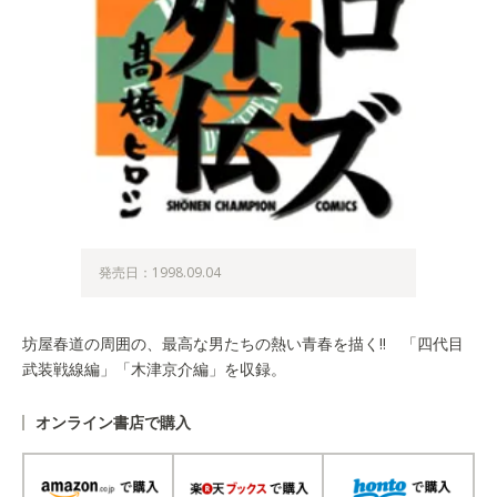
発売日：1998.09.04
坊屋春道の周囲の、最高な男たちの熱い青春を描く!! 「四代目
武装戦線編」「木津京介編」を収録。
オンライン書店で購入