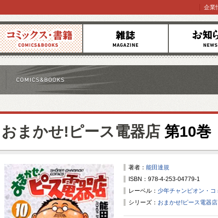
企業
コミックス
雑誌
お知らせ
おまかせ!ピース電器店
第10巻
著者：
能田達規
ISBN：978-4-253-04779-1
レーベル：
少年チャンピオン・コ
シリーズ：
おまかせ!ピース電器店