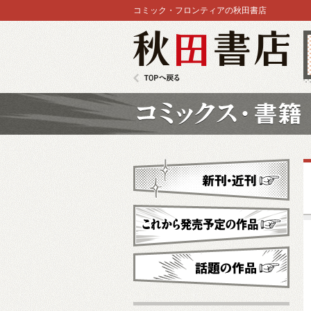
コミック・フロンティアの秋田書店
秋田書店
TOPへ戻る
コミックス
新刊・近刊
これから発売予定
話題の作品