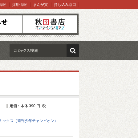
情報
採用情報
まんが賞
持ち込み窓口
オンラインショップ
検索
定価：本体 390 円+税
ミックス（週刊少年チャンピオン）