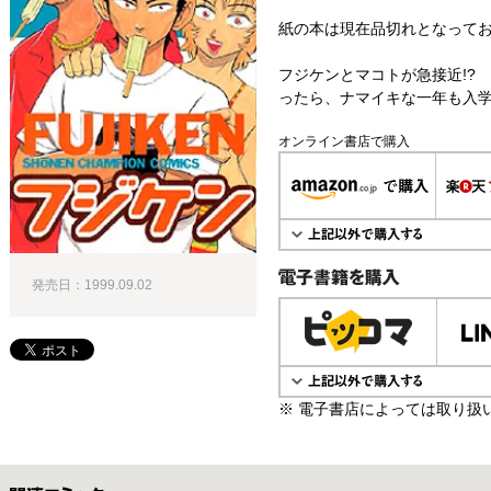
紙の本は現在品切れとなって
フジケンとマコトが急接近!?
ったら、ナマイキな一年も入学
オンライン書店で購入
発売日：1999.09.02
電子書籍で購入
※ 電子書店によっては取り扱