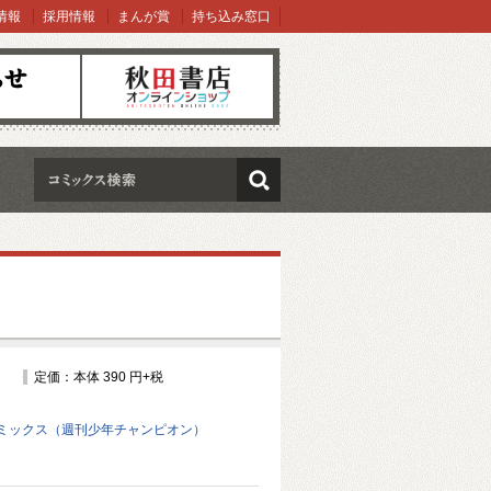
情報
採用情報
まんが賞
持ち込み窓口
オンラインショップ
検索
定価：本体 390 円+税
ミックス（週刊少年チャンピオン）