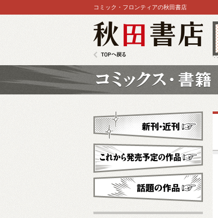
コミック・フロンティアの秋田書店
秋田書店
TOPへ戻る
コミックス
新刊・近刊
これから発売予定
話題の作品