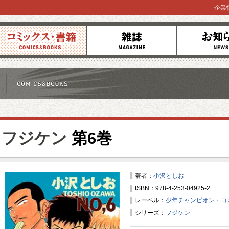
企業
コミックス
雑誌
お知らせ
フジケン
第6巻
著者：
小沢としお
ISBN：978-4-253-04925-2
レーベル：
少年チャンピオン・コ
シリーズ：
フジケン