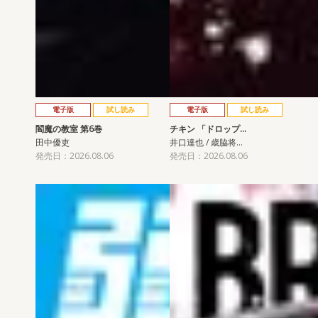
電子版
試し読み
電子版
試し読み
閻魔の教室 第6巻
チキン 「ドロップ…
田中優吏
井口達也 / 歳脇将…
発売日：2026.08.06
発売日：2026.08.06