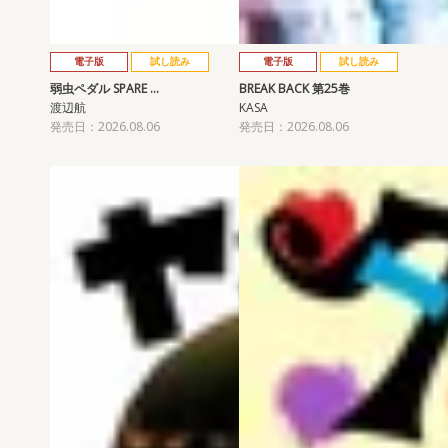
電子版
試し読み
電子版
試し読み
弱虫ペダル SPARE …
BREAK BACK 第25巻
渡辺航
KASA
発売日：2026.08.06
発売日：2026.08.06