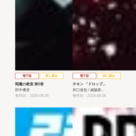
電子版
試し読み
電子版
試し読み
閻魔の教室 第6巻
チキン 「ドロップ…
田中優吏
井口達也 / 歳脇将…
発売日：2026.08.06
発売日：2026.08.06