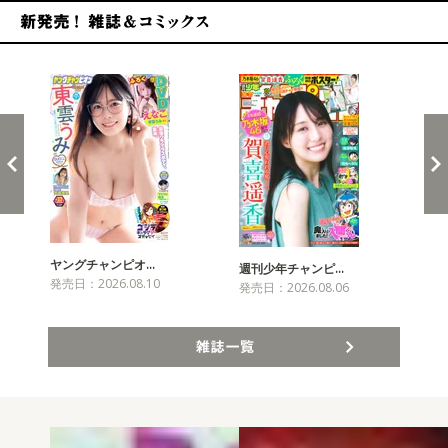
新発売！雑誌&コミックス
ヤングチャンピオ…
チャ
週刊少年チャンピ…
発売日：2026.08.10
発売
発売日：2026.08.06
雑誌一覧