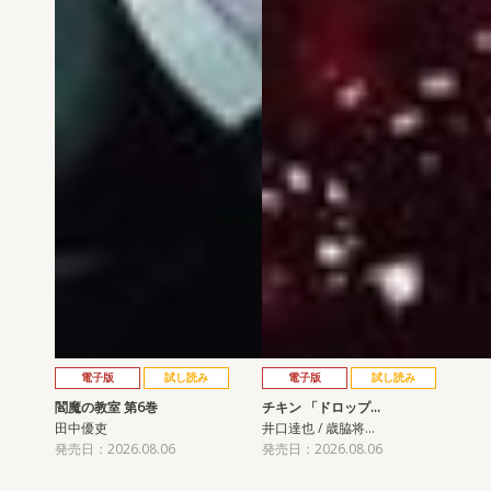
電子版
試し読み
電子版
試し読み
閻魔の教室 第6巻
チキン 「ドロップ…
田中優吏
井口達也 / 歳脇将…
発売日：2026.08.06
発売日：2026.08.06