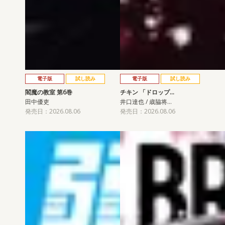
電子版
試し読み
電子版
試し読み
閻魔の教室 第6巻
チキン 「ドロップ…
田中優吏
井口達也 / 歳脇将…
発売日：2026.08.06
発売日：2026.08.06