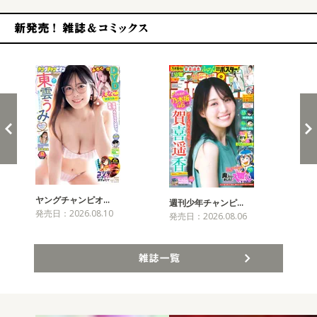
新発売！雑誌&コミックス
ヤングチャンピオ…
チャ
週刊少年チャンピ…
発売日：2026.08.10
発売
発売日：2026.08.06
雑誌一覧