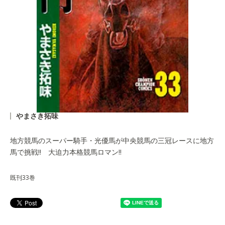
やまさき拓味
地方競馬のスーパー騎手・光優馬が中央競馬の三冠レースに地方
馬で挑戦!! 大迫力本格競馬ロマン!!
既刊33巻