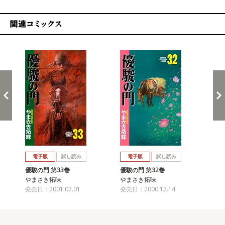
関連コミックス
戻る
進む
電子版
試し読み
電子版
試し読み
優駿の門 第33巻
優駿の門 第32巻
優駿
やまさき拓味
やまさき拓味
や
発売日：2001.02.01
発売日：2000.12.14
発売