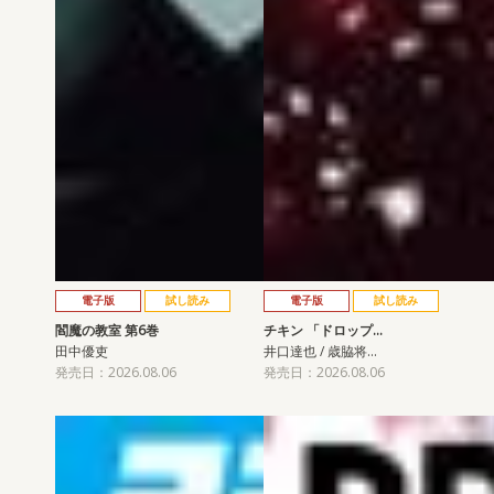
電子版
試し読み
電子版
試し読み
閻魔の教室 第6巻
チキン 「ドロップ…
田中優吏
井口達也 / 歳脇将…
発売日：2026.08.06
発売日：2026.08.06