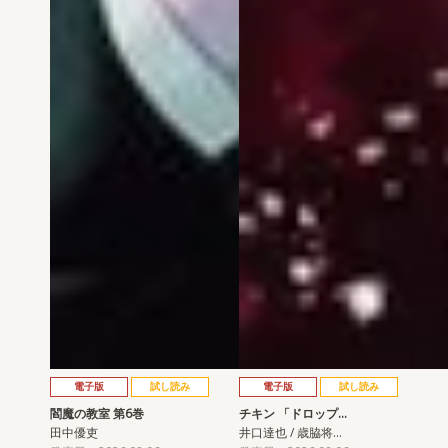
電子版
試し読み
電子版
試し読み
閻魔の教室 第6巻
チキン 「ドロップ…
田中優吏
井口達也 / 歳脇将…