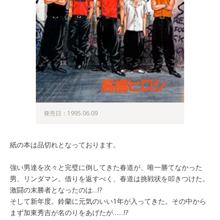
発売日：1995.06.09
紙の本は品切れとなっております。
強い男達を次々と完璧に倒してきた春道が、唯一勝てなかった
男、リンダマン。借りを返すべく、春道は挑戦状を叩きつけた。
激闘の末勝者となったのは…!?
そして新年度。鈴蘭に元気のいい1年が入ってきた。その中から
まず加東秀吉が名のりをあげたが……!?