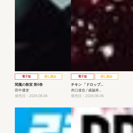
電子版
試し読み
電子版
試し読み
閻魔の教室 第6巻
チキン 「ドロップ…
田中優吏
井口達也 / 歳脇将…
発売日：2026.08.06
発売日：2026.08.06