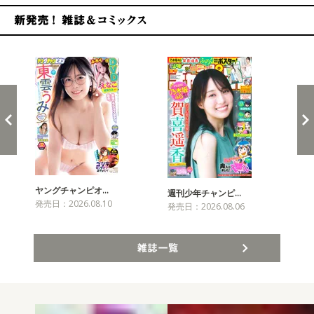
新発売！雑誌&コミックス
ヤングチャンピオ…
チャ
週刊少年チャンピ…
発売日：2026.08.10
発売
発売日：2026.08.06
雑誌一覧