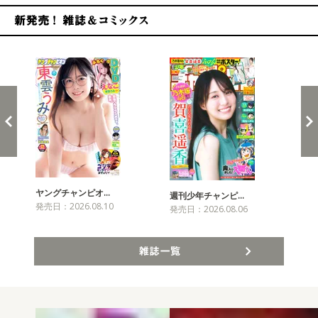
新発売！雑誌&コミックス
ヤングチャンピオ…
チャ
週刊少年チャンピ…
発売日：2026.08.10
発売
発売日：2026.08.06
雑誌一覧