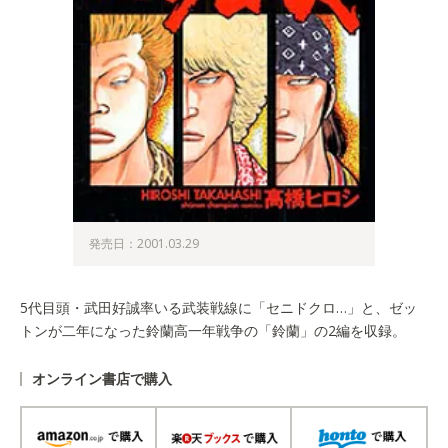
発売日：2001.03.29
5代目頭・武田好誠率いる武装戦線に「セニドクロ…」と、ゼッ
トンが二年になった鈴蘭高一年戦争の「鈴蘭」の2編を収録。
オンライン書店で購入