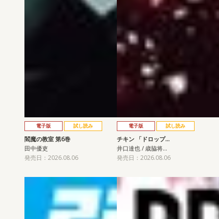
電子版
試し読み
電子版
試し読み
閻魔の教室 第6巻
チキン 「ドロップ…
田中優吏
井口達也 / 歳脇将…
発売日：2026.08.06
発売日：2026.08.06