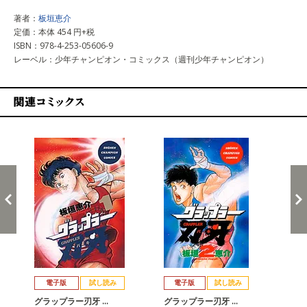
著者：
板垣恵介
定価：本体 454 円+税
ISBN：978-4-253-05606-9
レーベル：少年チャンピオン・コミックス（週刊少年チャンピオン）
関連コミックス
戻る
進む
電子版
試し読み
電子版
試し読み
グラップラー刃牙 …
グラップラー刃牙 …
グ