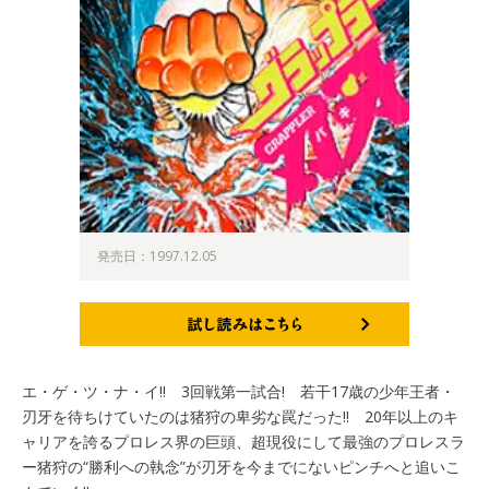
発売日：1997.12.05
試し読みはこちら
エ・ゲ・ツ・ナ・イ!! 3回戦第一試合! 若干17歳の少年王者・
刃牙を待ちけていたのは猪狩の卑劣な罠だった!! 20年以上のキ
ャリアを誇るプロレス界の巨頭、超現役にして最強のプロレスラ
ー猪狩の“勝利への執念”が刃牙を今までにないピンチへと追いこ