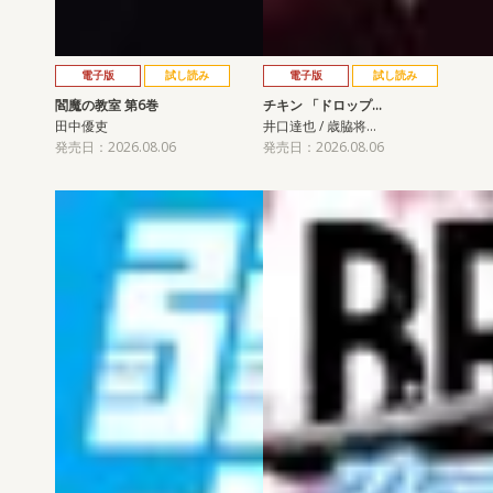
電子版
試し読み
電子版
試し読み
閻魔の教室 第6巻
チキン 「ドロップ…
田中優吏
井口達也 / 歳脇将…
発売日：2026.08.06
発売日：2026.08.06