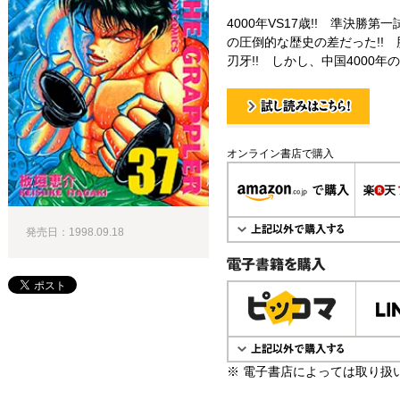
4000年VS17歳!! 準決勝
の圧倒的な歴史の差だった!!
刃牙!! しかし、中国4000年
試し読み！
オンライン書店で購入
発売日：1998.09.18
電子書籍で購入
※ 電子書店によっては取り扱