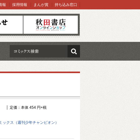
情報
採用情報
まんが賞
持ち込み窓口
オンラインショップ
検索
定価：本体 454 円+税
ミックス（週刊少年チャンピオン）