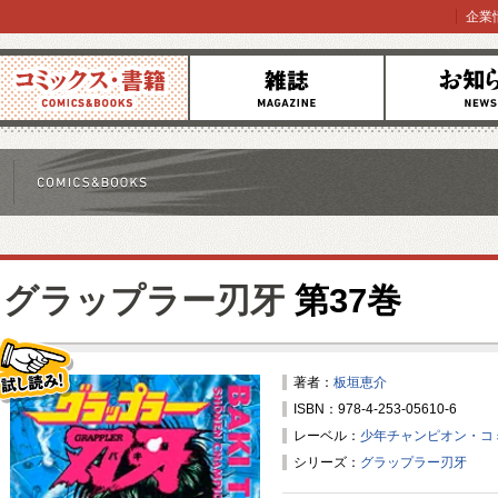
企業
コミックス
雑誌
お知らせ
グラップラー刃牙
第37巻
著者：
板垣恵介
ISBN：978-4-253-05610-6
試し読み！
レーベル：
少年チャンピオン・コ
シリーズ：
グラップラー刃牙