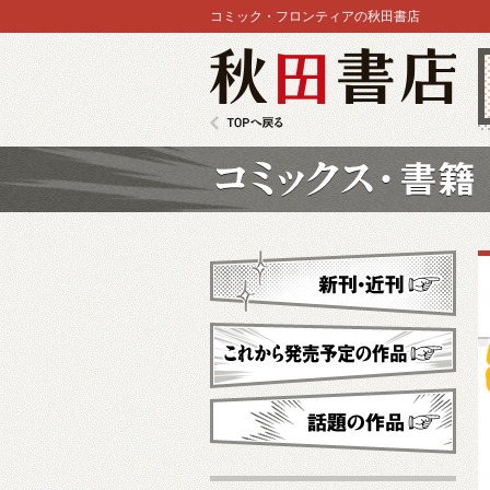
コミック・フロンティアの秋田書店
秋田書店
TOPへ戻る
コミックス
新刊・近刊
これから発売予定
話題の作品