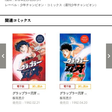
レーベル：少年チャンピオン・コミックス（週刊少年チャンピオン）
関連コミックス
戻る
進む
電子版
試し読み
電子版
試し読み
グラップラー刃牙 …
グラップラー刃牙 …
グ
板垣恵介
板垣恵介
板
発売日：1992.02.21
発売日：1992.04.20
発売