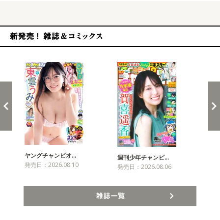
新発売！雑誌&コミックス
ヤングチャンピオ…
チャ
週刊少年チャンピ…
発売日：2026.08.10
発売
発売日：2026.08.06
雑誌一覧