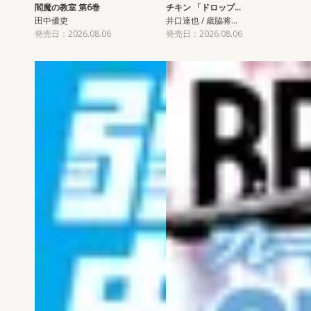
閻魔の教室 第6巻
チキン 「ドロップ…
田中優吏
井口達也 / 歳脇将…
発売日：2026.08.06
発売日：2026.08.06